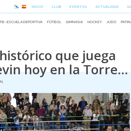
INICIO
CLUB
EVENTOS
ACTUALIDAD
G
FB - ESCUELA DEPORTIVA
FÚTBOL
GIMNASIA
HOCKEY
JUDO
PATIN
histórico que juega
vin hoy en la Torre...
AL