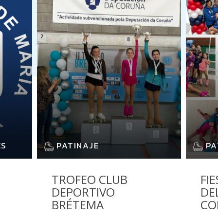
ES
PATINAJE
PA
TROFEO CLUB
FI
DEPORTIVO
DE
BRÉTEMA
CO