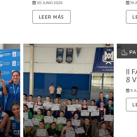
30 JUNIO 2026
19 
LEER MÁS
L
PA
II 
8 
9 J
L