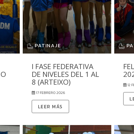
PATINAJE
PA
I FASE FEDERATIVA
FE
IO
DE NIVELES DEL 1 AL
202
8 (ARTEIXO)
12 
17 FEBRERO 2026
L
LEER MÁS