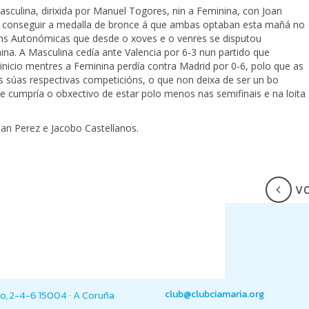
sculina, dirixida por Manuel Togores, nin a Feminina, con Joan
 conseguir a medalla de bronce á que ambas optaban esta mañá no
ns Autonómicas que desde o xoves e o venres se disputou
ina. A Masculina cedía ante Valencia por 6-3 nun partido que
nicio mentres a Feminina perdía contra Madrid por 0-6, polo que as
as súas respectivas competicións, o que non deixa de ser un bo
e cumpría o obxectivo de estar polo menos nas semifinais e na loita
n Perez e Jacobo Castellanos.
V
o, 2-4-6 15004 · A Coruña
club@clubciamaria.org