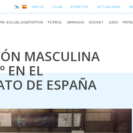
INICIO
CLUB
EVENTOS
ACTUALIDAD
G
FB - ESCUELA DEPORTIVA
FÚTBOL
GIMNASIA
HOCKEY
JUDO
PATIN
CIÓN MASCULINA
º EN EL
TO DE ESPAÑA