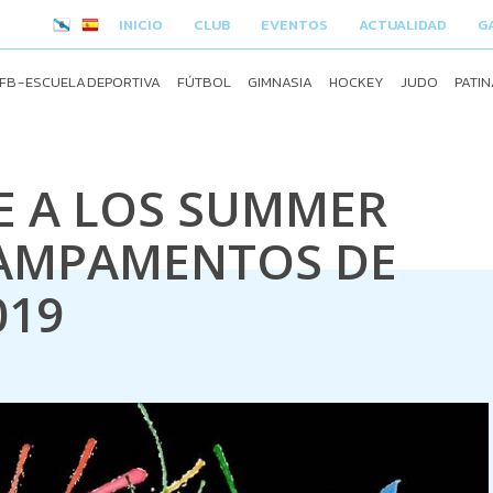
INICIO
CLUB
EVENTOS
ACTUALIDAD
G
FB - ESCUELA DEPORTIVA
FÚTBOL
GIMNASIA
HOCKEY
JUDO
PATIN
E A LOS SUMMER
CAMPAMENTOS DE
019