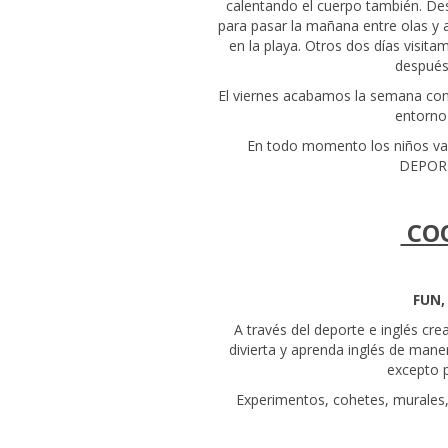
calentando el cuerpo también. De
para pasar la mañana entre olas y al
en la playa. Otros dos días visit
después
El viernes acabamos la semana con 
entorno 
En todo momento los niños va
DEPORT
COO
FUN,
A través del deporte e inglés cr
divierta y aprenda inglés de maner
excepto 
Experimentos, cohetes, murales,