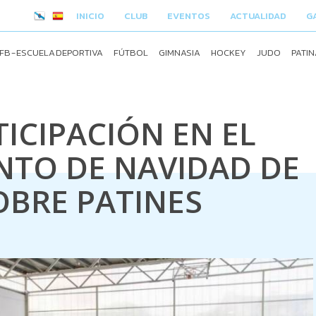
INICIO
CLUB
EVENTOS
ACTUALIDAD
G
FB - ESCUELA DEPORTIVA
FÚTBOL
GIMNASIA
HOCKEY
JUDO
PATIN
ICIPACIÓN EN EL
TO DE NAVIDAD DE
OBRE PATINES