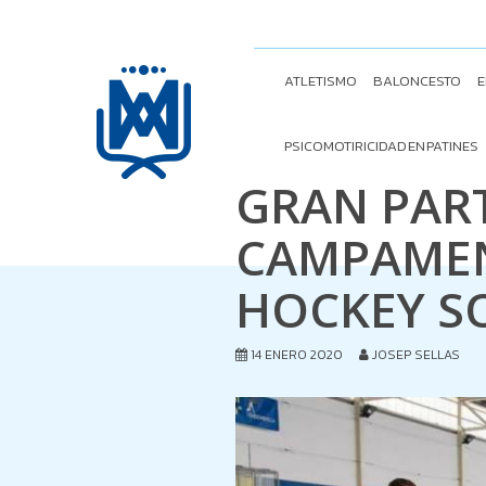
ATLETISMO
BALONCESTO
E
PSICOMOTIRICIDAD EN PATINES
GRAN PART
CAMPAMEN
HOCKEY S
14 ENERO 2020
JOSEP SELLAS