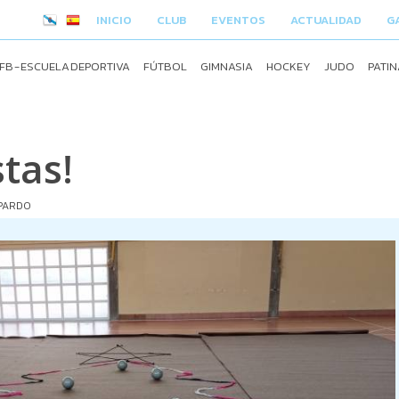
INICIO
CLUB
EVENTOS
ACTUALIDAD
G
FB - ESCUELA DEPORTIVA
FÚTBOL
GIMNASIA
HOCKEY
JUDO
PATIN
stas!
PARDO