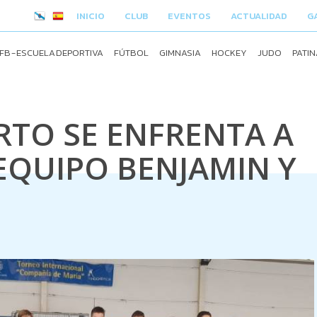
INICIO
CLUB
EVENTOS
ACTUALIDAD
G
FB - ESCUELA DEPORTIVA
FÚTBOL
GIMNASIA
HOCKEY
JUDO
PATIN
RTO SE ENFRENTA A
EQUIPO BENJAMIN Y