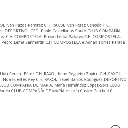
I, Ivan Pazos Ramírez C.H. RAXOI, Ivan Pérez Cancela H.C.
zos DEPORTIVO lICEO, Pablo Castellanos Souto CLUB COMPAÑÍA
uez C.H. COMPOSTELA, Breixo Lema Pallarés C.H. COMPOSTELA,
, Pedro Lema Sanmartín C.H. COMPOSTELA e Adrián Torres Parada
Uxía Pereiro Pérez C.H. RAXOI, Irene Regueiro Zapico C.H. RAXOI,
OI, Noa Fuentes Rey C.H. RAXOI, Isabel Barros Rodríguez DEPORTIVO
a CLUB COMPAÑÍA DE MARÍA, María Hernández López-Sors CLUB
arela CLUB COMPAÑÍA DE MARÍA e Lucía Castro García H.C.