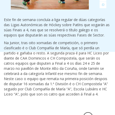
Este fin de semana concluía a liga regular de dúas categorías
das Ligas Autonómicas de Hóckey sobre Patíns que xogarán as
súas Finais a 4, nas que se resolverá o título galego e os
equipos que disputarán as súas respectivas Fases de Sector.
Na Junior, tras oito xornadas de competición, o primeiro
clasificado é o Club Compañía de María, que só perdía un
partido e gañaba o resto. A segunda praza é para HC Liceo por
diante de CAA Dominicos e CH Compostela, que serán os
catros equipos que disputen a Final a 4 os días 24 e 25 de
marzo no pavillón de Monte Alto da Coruña, onde tamén se
celebrará a da categoría Infantil ese mesmo fin de semana.
Neste caso o equipo que remata na primeira posición despois
de disputar 16 xornadas da 1.ª División é o CH Compostela “A”
seguido por Club Compañía de María “A”, Escola Lubiáns e HC
Liceo “A”, polo que son os catro que acceden á Final a 4.