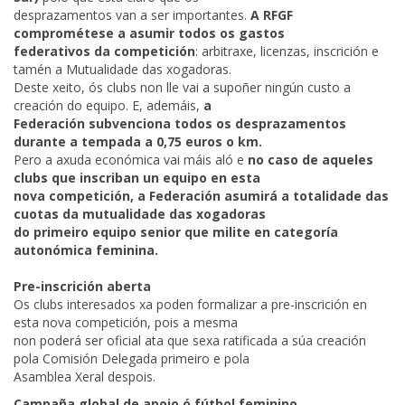
desprazamentos van a ser importantes.
A RFGF
comprométese a asumir todos os gastos
federativos da competición
: arbitraxe, licenzas, inscrición e
tamén a Mutualidade das xogadoras.
Deste xeito, ós clubs non lle vai a supoñer ningún custo a
creación do equipo. E, ademáis,
a
Federación subvenciona todos os desprazamentos
durante a tempada a 0,75 euros o km.
Pero a axuda económica vai máis aló e
no caso de aqueles
clubs que inscriban un equipo en esta
nova competición, a Federación asumirá a totalidade das
cuotas da mutualidade das xogadoras
do primeiro equipo senior que milite en categoría
autonómica feminina.
Pre-inscrición aberta
Os clubs interesados xa poden formalizar a pre-inscrición en
esta nova competición, pois a mesma
non poderá ser oficial ata que sexa ratificada a súa creación
pola Comisión Delegada primeiro e pola
Asamblea Xeral despois.
Campaña global de apoio ó fútbol feminino