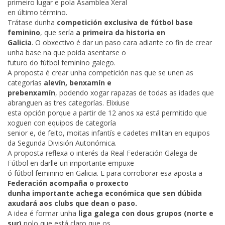
primeiro lugar e pola Asamblea Xeral
en último término.
Trátase dunha
competición exclusiva de fútbol base
feminino
, que sería
a primeira da historia en
Galicia
. O obxectivo é dar un paso cara adiante co fin de crear
unha base na que poida asentarse o
futuro do fútbol feminino galego.
A proposta é crear unha competición nas que se unen as
categorías
alevín, benxamín e
prebenxamín
, podendo xogar rapazas de todas as idades que
abranguen as tres categorías. Elixiuse
esta opción porque a partir de 12 anos xa está permitido que
xoguen con equipos de categoría
senior e, de feito, moitas infantís e cadetes militan en equipos
da Segunda División Autonómica.
A proposta reflexa o interés da Real Federación Galega de
Fútbol en darlle un importante empuxe
ó fútbol feminino en Galicia. E para corroborar esa aposta a
Federación acompaña o proxecto
dunha importante achega económica que sen dúbida
axudará aos clubs que dean o paso.
A idea é formar unha
liga galega con dous grupos (norte e
sur)
polo que está claro que os