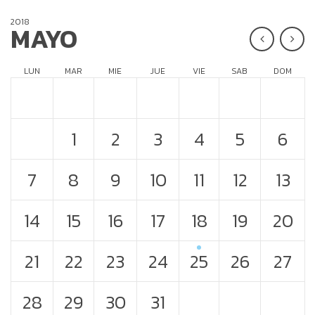
2018
MAYO
LUN
MAR
MIE
JUE
VIE
SAB
DOM
1
2
3
4
5
6
7
8
9
10
11
12
13
14
15
16
17
18
19
20
21
22
23
24
25
26
27
28
29
30
31