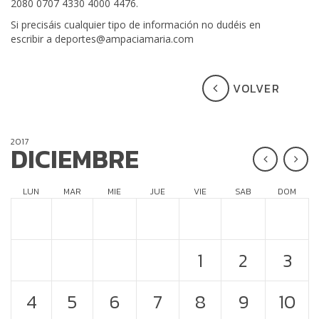
2080 0707 4330 4000 4476.
Si precisáis cualquier tipo de información no dudéis en
escribir a deportes@ampaciamaria.com
VOLVER
2017
DICIEMBRE
LUN
MAR
MIE
JUE
VIE
SAB
DOM
1
2
3
4
5
6
7
8
9
10